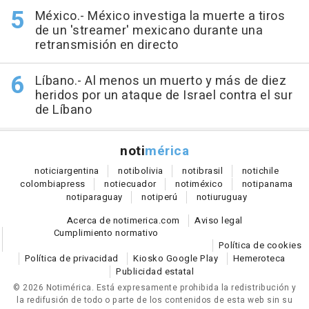
México.- México investiga la muerte a tiros
de un 'streamer' mexicano durante una
retransmisión en directo
Líbano.- Al menos un muerto y más de diez
heridos por un ataque de Israel contra el sur
de Líbano
noti
mérica
notici
argentina
noti
bolivia
noti
brasil
noti
chile
colombia
press
noti
ecuador
noti
méxico
noti
panama
noti
paraguay
noti
perú
noti
uruguay
Acerca de notimerica.com
Aviso legal
Cumplimiento normativo
Política de cookies
Política de privacidad
Kiosko Google Play
Hemeroteca
Publicidad estatal
© 2026 Notimérica.
Está expresamente prohibida la redistribución y
la redifusión de todo o parte de los contenidos de esta web sin su