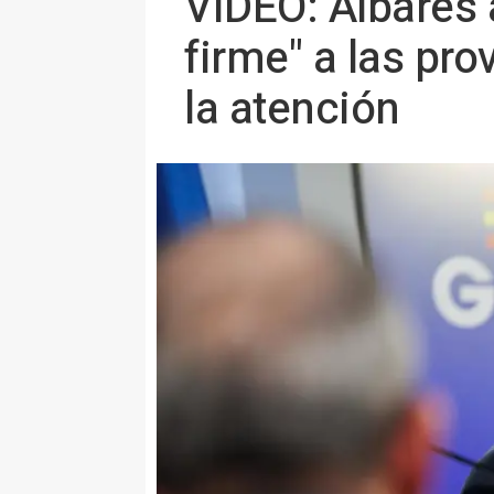
VÍDEO: Albares 
firme" a las pr
la atención