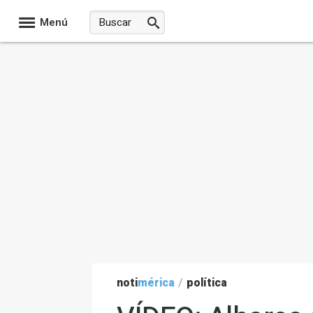
Menú
noti
mérica
/
política