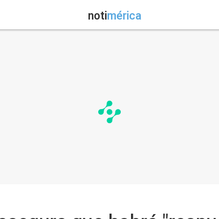
noti
mérica