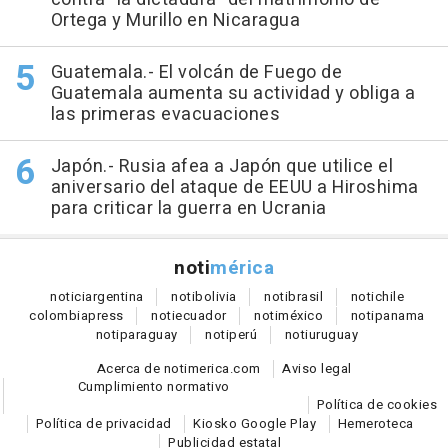
Ortega y Murillo en Nicaragua
Guatemala.- El volcán de Fuego de
Guatemala aumenta su actividad y obliga a
las primeras evacuaciones
Japón.- Rusia afea a Japón que utilice el
aniversario del ataque de EEUU a Hiroshima
para criticar la guerra en Ucrania
noti
mérica
notici
argentina
noti
bolivia
noti
brasil
noti
chile
colombia
press
noti
ecuador
noti
méxico
noti
panama
noti
paraguay
noti
perú
noti
uruguay
Acerca de notimerica.com
Aviso legal
Cumplimiento normativo
Política de cookies
Política de privacidad
Kiosko Google Play
Hemeroteca
Publicidad estatal