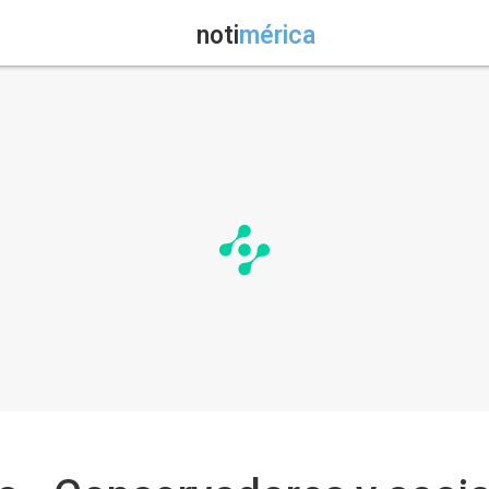
noti
mérica