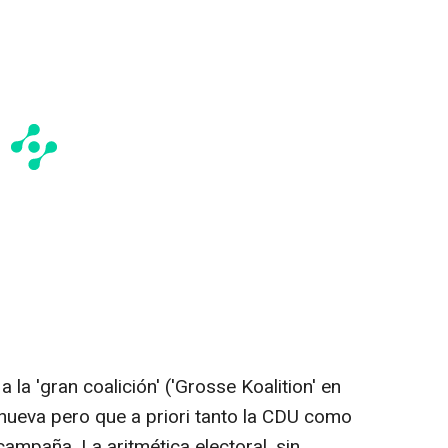
la 'gran coalición' ('Grosse Koalition' en
nueva pero que a priori tanto la CDU como
ampaña. La aritmética electoral, sin