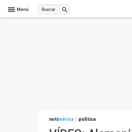
Menú
noti
mérica
/
política