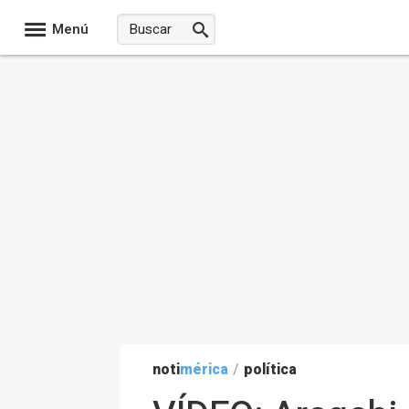
Menú
noti
mérica
/
política