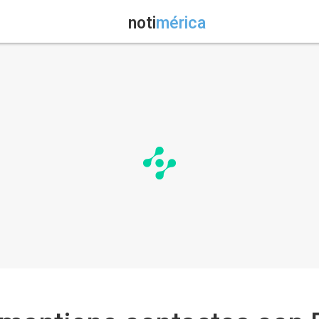
noti
mérica