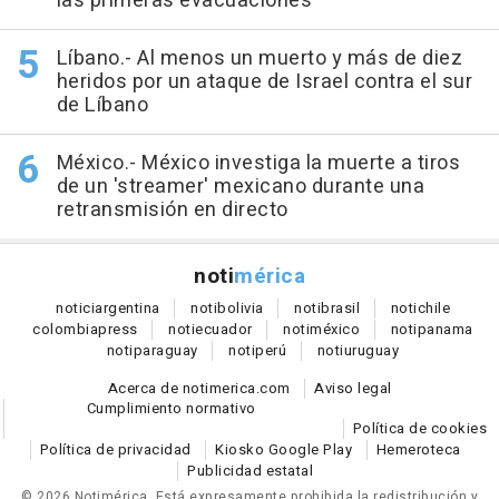
las primeras evacuaciones
Líbano.- Al menos un muerto y más de diez
heridos por un ataque de Israel contra el sur
de Líbano
México.- México investiga la muerte a tiros
de un 'streamer' mexicano durante una
retransmisión en directo
noti
mérica
notici
argentina
noti
bolivia
noti
brasil
noti
chile
colombia
press
noti
ecuador
noti
méxico
noti
panama
noti
paraguay
noti
perú
noti
uruguay
Acerca de notimerica.com
Aviso legal
Cumplimiento normativo
Política de cookies
Política de privacidad
Kiosko Google Play
Hemeroteca
Publicidad estatal
© 2026 Notimérica.
Está expresamente prohibida la redistribución y