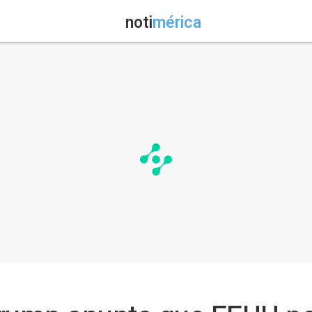
noti
mérica