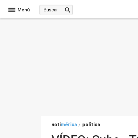
Menú
noti
mérica
/
política