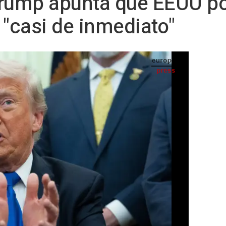
Trump apunta que EEUU po
 "casi de inmediato"
stados Unidos, Donald Trump - Europa Press/Contacto/Aaron Schwartz - Pool via CN
 TELEVISIÓN) -