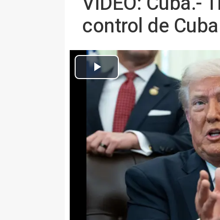
VÍDEO: Cuba.- 
control de Cuba
El presidente de E
MADRID 2 May. (EUROPA PRESS