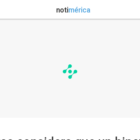
noti
mérica