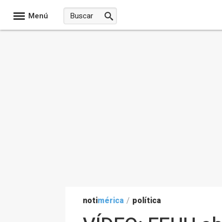
Menú
noti
mérica
/
política