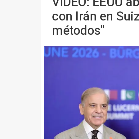
VÍDEO: EEUU abo
con Irán en Suiz
métodos"