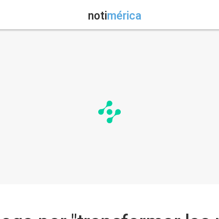
noti
mérica