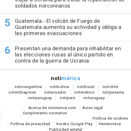
soldados norcoreanos
Guatemala.- El volcán de Fuego de
Guatemala aumenta su actividad y obliga a
las primeras evacuaciones
Presentan una demanda para inhabilitar en
las elecciones rusas al único partido en
contra de la guerra de Ucrania
noti
mérica
notici
argentina
noti
bolivia
noti
brasil
noti
chile
colombia
press
noti
ecuador
noti
méxico
noti
panama
noti
paraguay
noti
perú
noti
uruguay
Acerca de notimerica.com
Aviso legal
Cumplimiento normativo
Política de cookies
Política de privacidad
Kiosko Google Play
Hemeroteca
Publicidad estatal