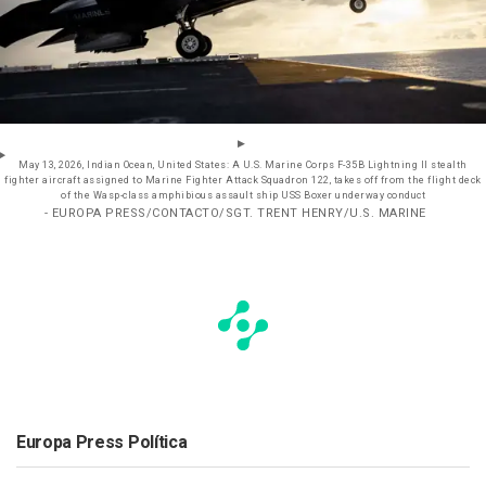
May 13, 2026, Indian Ocean, United States: A U.S. Marine Corps F-35B Lightning II stealth
fighter aircraft assigned to Marine Fighter Attack Squadron 122, takes off from the flight deck
of the Wasp-class amphibious assault ship USS Boxer underway conduct
- EUROPA PRESS/CONTACTO/SGT. TRENT HENRY/U.S. MARINE
Europa Press Política