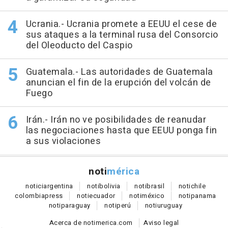
Ucrania.- Ucrania promete a EEUU el cese de
sus ataques a la terminal rusa del Consorcio
del Oleoducto del Caspio
Guatemala.- Las autoridades de Guatemala
anuncian el fin de la erupción del volcán de
Fuego
Irán.- Irán no ve posibilidades de reanudar
las negociaciones hasta que EEUU ponga fin
a sus violaciones
noti
mérica
notici
argentina
noti
bolivia
noti
brasil
noti
chile
colombia
press
noti
ecuador
noti
méxico
noti
panama
noti
paraguay
noti
perú
noti
uruguay
Acerca de notimerica.com
Aviso legal