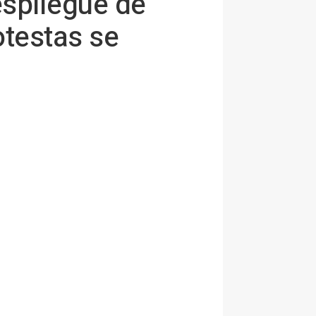
spliegue de
testas se