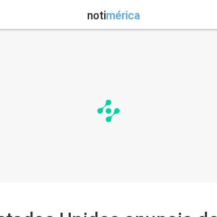
noti
mérica