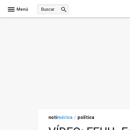
Menú
noti
mérica
/
política