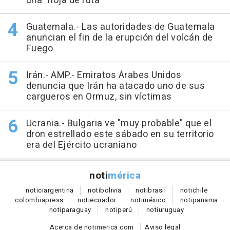
una "hoja de ruta"
Guatemala.- Las autoridades de Guatemala
anuncian el fin de la erupción del volcán de
Fuego
Irán.- AMP.- Emiratos Árabes Unidos
denuncia que Irán ha atacado uno de sus
cargueros en Ormuz, sin víctimas
Ucrania.- Bulgaria ve "muy probable" que el
dron estrellado este sábado en su territorio
era del Ejército ucraniano
noti
mérica
notici
argentina
noti
bolivia
noti
brasil
noti
chile
colombia
press
noti
ecuador
noti
méxico
noti
panama
noti
paraguay
noti
perú
noti
uruguay
Acerca de notimerica.com
Aviso legal