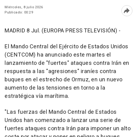
Miércoles, 8 julio 2026
Publicado: 00:29
Abri
MADRID 8 Jul. (EUROPA PRESS TELEVISIÓN) -
El Mando Central del Ejército de Estados Unidos
(CENTCOM) ha anunciado este martes el
lanzamiento de "fuertes" ataques contra Irán en
respuesta a las "agresiones" iraníes contra
buques en el estrecho de Ormuz, en un nuevo
aumento de las tensiones en torno a la
estratégica vía marítima.
"Las fuerzas del Mando Central de Estados
Unidos han comenzado a lanzar una serie de
fuertes ataques contra Irán para imponer un alto
coste por atacar y poner en peligro a buques