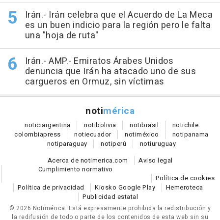
Irán.- Irán celebra que el Acuerdo de La Meca
es un buen indicio para la región pero le falta
una "hoja de ruta"
Irán.- AMP.- Emiratos Árabes Unidos
denuncia que Irán ha atacado uno de sus
cargueros en Ormuz, sin víctimas
noti
mérica
notici
argentina
noti
bolivia
noti
brasil
noti
chile
colombia
press
noti
ecuador
noti
méxico
noti
panama
noti
paraguay
noti
perú
noti
uruguay
Acerca de notimerica.com
Aviso legal
Cumplimiento normativo
Política de cookies
Política de privacidad
Kiosko Google Play
Hemeroteca
Publicidad estatal
© 2026 Notimérica.
Está expresamente prohibida la redistribución y
la redifusión de todo o parte de los contenidos de esta web sin su