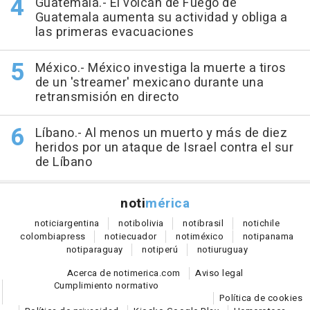
Guatemala.- El volcán de Fuego de
Guatemala aumenta su actividad y obliga a
las primeras evacuaciones
México.- México investiga la muerte a tiros
de un 'streamer' mexicano durante una
retransmisión en directo
Líbano.- Al menos un muerto y más de diez
heridos por un ataque de Israel contra el sur
de Líbano
noti
mérica
notici
argentina
noti
bolivia
noti
brasil
noti
chile
colombia
press
noti
ecuador
noti
méxico
noti
panama
noti
paraguay
noti
perú
noti
uruguay
Acerca de notimerica.com
Aviso legal
Cumplimiento normativo
Política de cookies