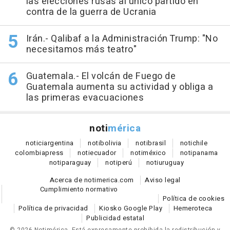
las elecciones rusas al único partido en
contra de la guerra de Ucrania
Irán.- Qalibaf a la Administración Trump: "No
necesitamos más teatro"
Guatemala.- El volcán de Fuego de
Guatemala aumenta su actividad y obliga a
las primeras evacuaciones
noti
mérica
notici
argentina
noti
bolivia
noti
brasil
noti
chile
colombia
press
noti
ecuador
noti
méxico
noti
panama
noti
paraguay
noti
perú
noti
uruguay
Acerca de notimerica.com
Aviso legal
Cumplimiento normativo
Política de cookies
Política de privacidad
Kiosko Google Play
Hemeroteca
Publicidad estatal
© 2026 Notimérica.
Está expresamente prohibida la redistribución y