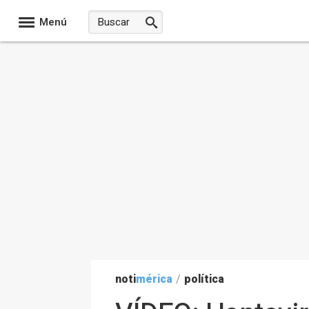
Menú
noti
mérica
/
política