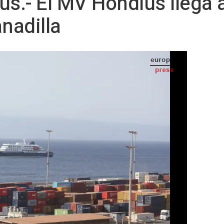
us.- El MV Hondius llega a
nadilla
 alta mar frente a las costas de Cabo Verde - Europa Press/Contacto/Elton Monteiro
S TELEVISIÓN) -