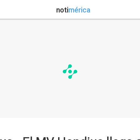
noti
mérica