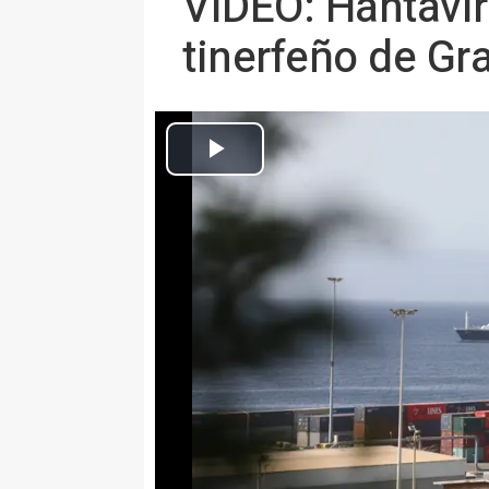
VÍDEO: Hantavir
tinerfeño de Gra
El crucero holandés Hondius en
MADRID 10 May. (EUROPA PRES