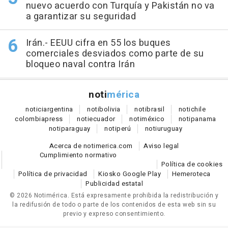
nuevo acuerdo con Turquía y Pakistán no va
a garantizar su seguridad
Irán.- EEUU cifra en 55 los buques
comerciales desviados como parte de su
bloqueo naval contra Irán
noti
mérica
notici
argentina
noti
bolivia
noti
brasil
noti
chile
colombia
press
noti
ecuador
noti
méxico
noti
panama
noti
paraguay
noti
perú
noti
uruguay
Acerca de notimerica.com
Aviso legal
Cumplimiento normativo
Política de cookies
Política de privacidad
Kiosko Google Play
Hemeroteca
Publicidad estatal
© 2026 Notimérica.
Está expresamente prohibida la redistribución y
la redifusión de todo o parte de los contenidos de esta web sin su
previo y expreso consentimiento.