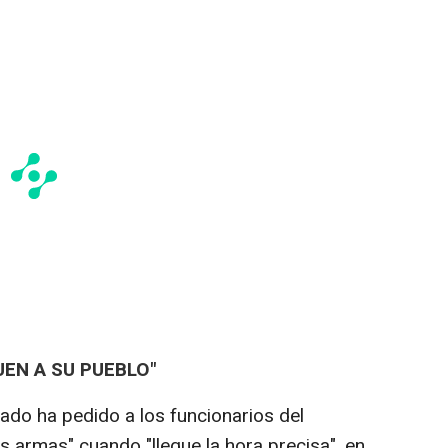
EN A SU PUEBLO"
do ha pedido a los funcionarios del
s armas" cuando "llegue la hora precisa", en