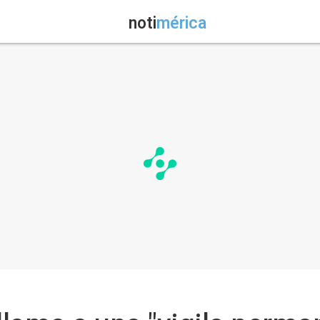
noti
mérica