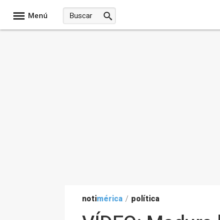
Menú
noti
mérica
/
política