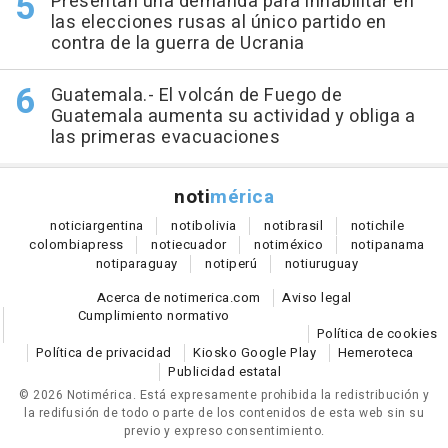
Presentan una demanda para inhabilitar en
las elecciones rusas al único partido en
contra de la guerra de Ucrania
Guatemala.- El volcán de Fuego de
Guatemala aumenta su actividad y obliga a
las primeras evacuaciones
noti
mérica
notici
argentina
noti
bolivia
noti
brasil
noti
chile
colombia
press
noti
ecuador
noti
méxico
noti
panama
noti
paraguay
noti
perú
noti
uruguay
Acerca de notimerica.com
Aviso legal
Cumplimiento normativo
Política de cookies
Política de privacidad
Kiosko Google Play
Hemeroteca
Publicidad estatal
© 2026 Notimérica.
Está expresamente prohibida la redistribución y
la redifusión de todo o parte de los contenidos de esta web sin su
previo y expreso consentimiento.