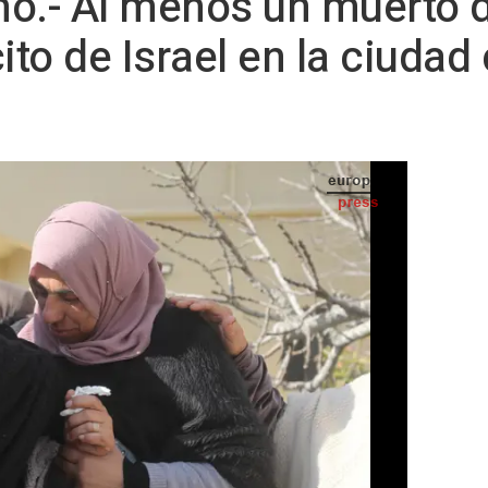
mo.- Al menos un muerto 
ito de Israel en la ciudad
n el territorio palestino de Cisjordania. - Europa Press/Contacto/Mohammed Nasser
S TELEVISIÓN) -