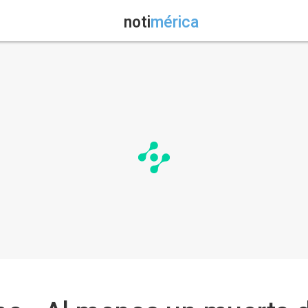
noti
mérica