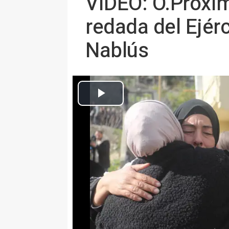
VÍDEO: O.Próxi
redada del Ejérc
Nablús
Archivo.- Nablús, e
MADRID 26 Ene. (EUROPA PRES