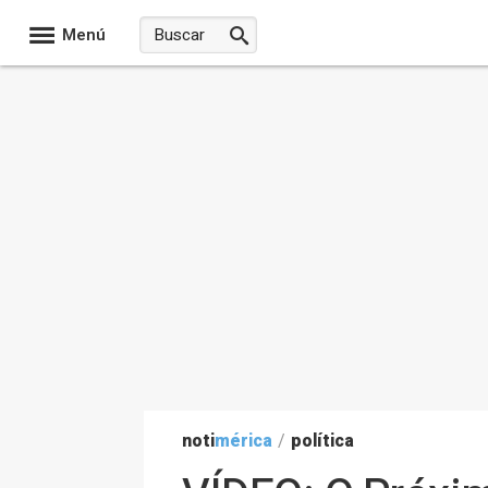
Menú
noti
mérica
/
política