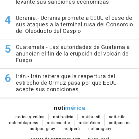
levante sus sanciones económicas
Ucrania.- Ucrania promete a EEUU el cese de
sus ataques a la terminal rusa del Consorcio
del Oleoducto del Caspio
Guatemala.- Las autoridades de Guatemala
anuncian el fin de la erupción del volcán de
Fuego
Irán.- Irán reitera que la reapertura del
estrecho de Ormuz pasa por que EEUU
acepte sus condiciones
noti
mérica
notici
argentina
noti
bolivia
noti
brasil
noti
chile
colombia
press
noti
ecuador
noti
méxico
noti
panama
noti
paraguay
noti
perú
noti
uruguay