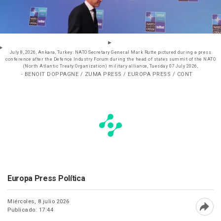
July 8, 2026, Ankara, Turkey: NATO Secretary General Mark Rutte pictured during a press
conference after the Defence Industry Forum during the head of states summit of the NATO
(North Atlantic Treaty Organization) military alliance, Tuesday 07 July 2026,
- BENOIT DOPPAGNE / ZUMA PRESS / EUROPA PRESS / CONT
Europa Press Política
Miércoles, 8 julio 2026
Publicado: 17:44
Abri