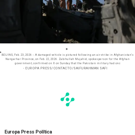
BEIJING, Feb. 23, 2026 -- A damaged vehicle is pictured following an airstrike in Afghanistan's
Nangarhar Province, on Feb. 22, 2026. Zabihullah Mujahid, spokesperson for the Afghan
government, confirmed on X on Sunday that the Pakistani military had onc
- EUROPA PRESS/CONTACTO/SAIFURAHMAN SAFI
Europa Press Política