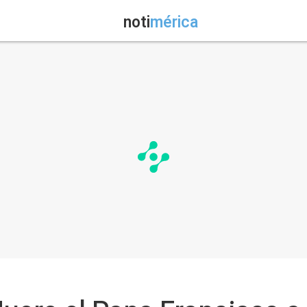
noti
mérica