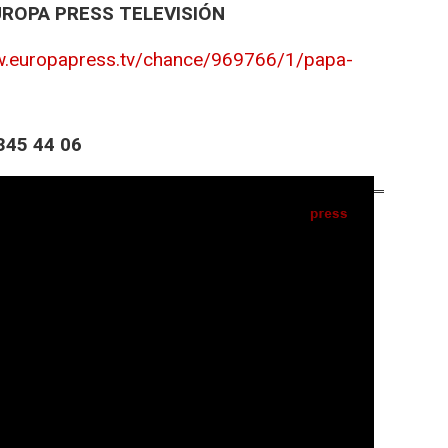
UROPA PRESS TELEVISIÓN
w.europapress.tv/chance/969766/1/papa-
45 44 06