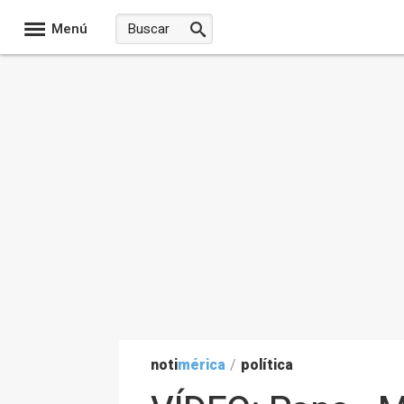
Menú
noti
mérica
/
política