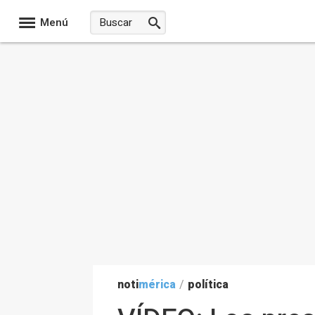
Menú
noti
mérica
/
política