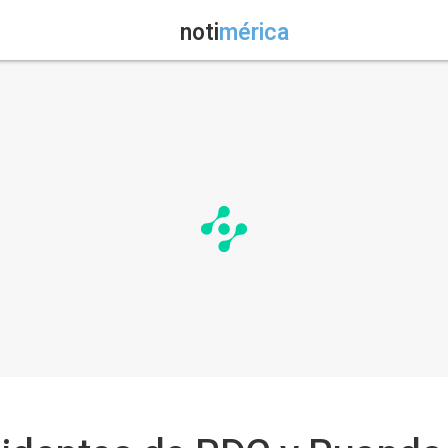
noti
mérica