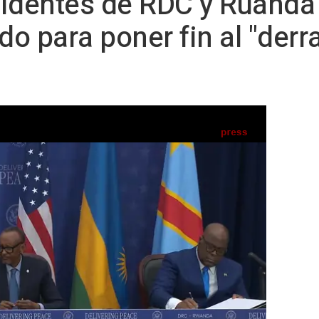
identes de RDC y Ruanda 
o para poner fin al "der
oleño y ruandés, Félix Tshisekedi y Paul Kagame, respectivamente, para firmar los
'Acuerdos de Washington' - CASA BLANCA
drá fin a uno de los conflictos más
marco para la prosperidad económica"