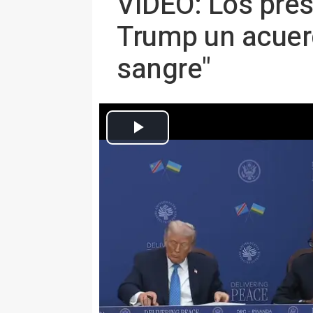
VÍDEO: Los pres
Trump un acuerd
sangre"
El presidente de EEUU, Donald Trump, acoge a sus homólogos cong
Trump: el "histórico" pacto "pon
prolongados" y "crea un nuevo 