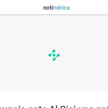
noti
mérica