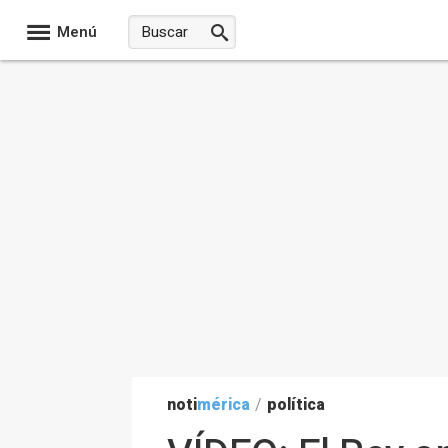
Menú
noti
mérica
/
política