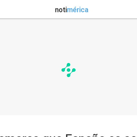
noti
mérica