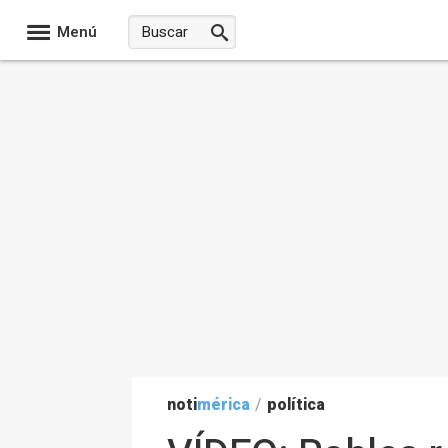
Menú
noti
mérica
/
política