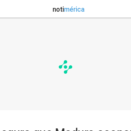
noti
mérica