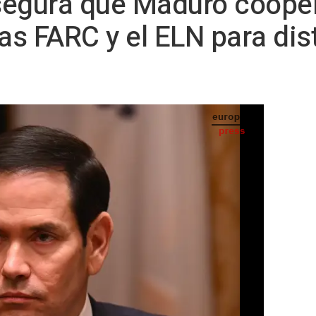
segura que Maduro cooper
as FARC y el ELN para dist
ivo - El secretario de Estado de EEUU, Marco Rubio. - Lukas Coch/AAP/dpa - Archivo
 TELEVISIÓN) -