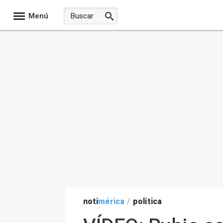
Menú
noti
mérica
/
política