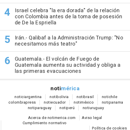
Israel celebra "la era dorada" de la relación
con Colombia antes de la toma de posesión
de De la Espriella
Irán.- Qalibaf a la Administración Trump: "No
necesitamos más teatro"
Guatemala.- El volcán de Fuego de
Guatemala aumenta su actividad y obliga a
las primeras evacuaciones
noti
mérica
notici
argentina
noti
bolivia
noti
brasil
noti
chile
colombia
press
noti
ecuador
noti
méxico
noti
panama
noti
paraguay
noti
perú
noti
uruguay
Acerca de notimerica.com
Aviso legal
Cumplimiento normativo
Política de cookies