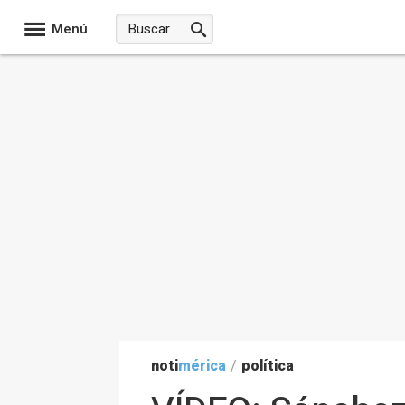
Menú
noti
mérica
/
política