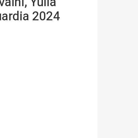
alni, Yulia
uardia 2024