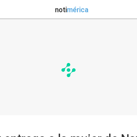
noti
mérica