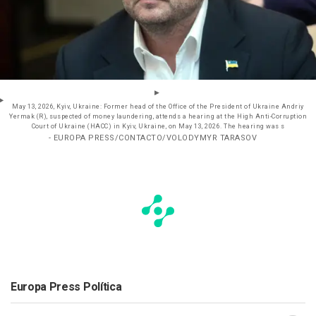
May 13, 2026, Kyiv, Ukraine: Former head of the Office of the President of Ukraine Andriy
Yermak (R), suspected of money laundering, attends a hearing at the High Anti-Corruption
Court of Ukraine (HACC) in Kyiv, Ukraine, on May 13, 2026. The hearing was s
- EUROPA PRESS/CONTACTO/VOLODYMYR TARASOV
Europa Press Política