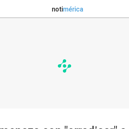
noti
mérica