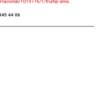
ernacional/1019776/1/trump-ame...
45 44 06