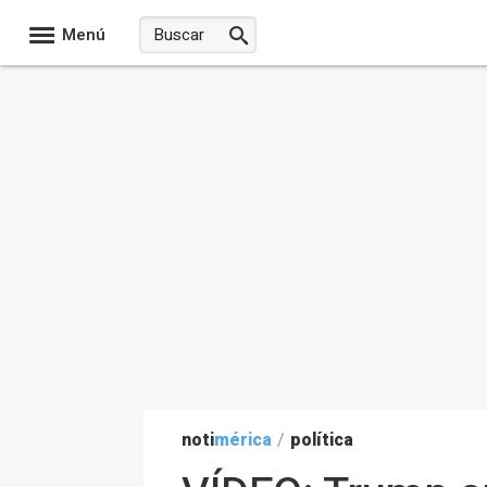
Menú
noti
mérica
/
política