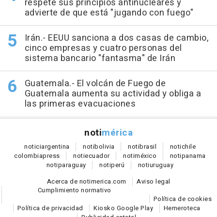
respete sus principios antinucleares y
advierte de que está "jugando con fuego"
Irán.- EEUU sanciona a dos casas de cambio,
cinco empresas y cuatro personas del
sistema bancario "fantasma" de Irán
Guatemala.- El volcán de Fuego de
Guatemala aumenta su actividad y obliga a
las primeras evacuaciones
noti
mérica
notici
argentina
noti
bolivia
noti
brasil
noti
chile
colombia
press
noti
ecuador
noti
méxico
noti
panama
noti
paraguay
noti
perú
noti
uruguay
Acerca de notimerica.com
Aviso legal
Cumplimiento normativo
Política de cookies
Política de privacidad
Kiosko Google Play
Hemeroteca