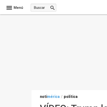
Menú
noti
mérica
/
política