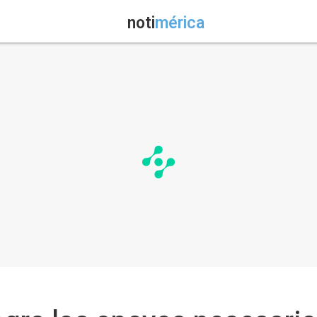
noti
mérica