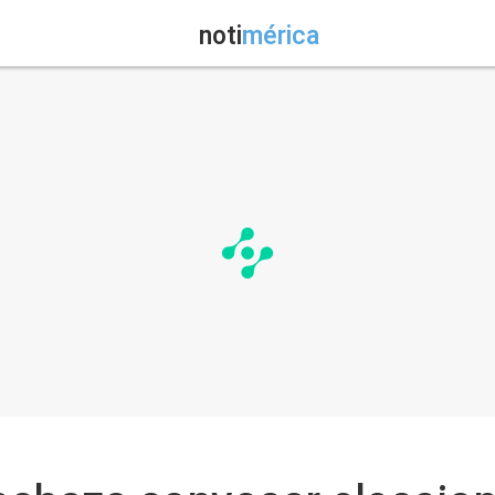
noti
mérica