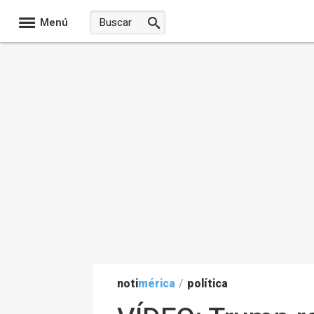
Menú
noti
mérica
/
política