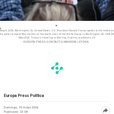
May 8, 2026, Washington, Dc, United States: U.S. President Donald Trump speaks to the media as
he walks to board Marine One on the South Lawn of the White House in Washington, DC, USA, 08
May 2026. Trump is traveling to Sterling, Virginia, to attend a LIV
- EUROPA PRESS/CONTACTO/ANDREW LEYDEN
Europa Press Política
Domingo, 10 mayo 2026
Publicado: 23:58
Abri