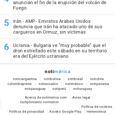
anuncian el fin de la erupción del volcán de
Fuego
Irán.- AMP.- Emiratos Árabes Unidos
denuncia que Irán ha atacado uno de sus
cargueros en Ormuz, sin víctimas
Ucrania.- Bulgaria ve "muy probable" que el
dron estrellado este sábado en su territorio
era del Ejército ucraniano
noti
mérica
notici
argentina
noti
bolivia
noti
brasil
noti
chile
colombia
press
noti
ecuador
noti
méxico
noti
panama
noti
paraguay
noti
perú
noti
uruguay
Acerca de notimerica.com
Aviso legal
Cumplimiento normativo
Política de cookies
Política de privacidad
Kiosko Google Play
Hemeroteca