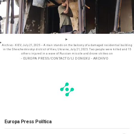
Archivo - KIEV, July 21, 2025 -- A man stands on the balcony of a damaged residential building
in the Shevchenkivskyi district of Kiev, Ukraine, July 21, 2025. Two people were killed and 15
others injured in a wave of Russian missile and drone strikes on
- EUROPA PRESS/CONTACTO/LI DONGXU - ARCHIVO
Europa Press Política