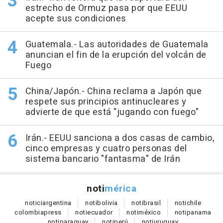
estrecho de Ormuz pasa por que EEUU
acepte sus condiciones
Guatemala.- Las autoridades de Guatemala
anuncian el fin de la erupción del volcán de
Fuego
China/Japón.- China reclama a Japón que
respete sus principios antinucleares y
advierte de que está "jugando con fuego"
Irán.- EEUU sanciona a dos casas de cambio,
cinco empresas y cuatro personas del
sistema bancario "fantasma" de Irán
noti
mérica
notici
argentina
noti
bolivia
noti
brasil
noti
chile
colombia
press
noti
ecuador
noti
méxico
noti
panama
noti
paraguay
noti
perú
noti
uruguay