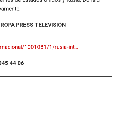
dentes de Estados Unidos y Rusia, Donald
ivamente.
UROPA PRESS TELEVISIÓN
rnacional/1001081/1/rusia-int...
45 44 06