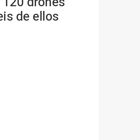
e 120 drones
is de ellos