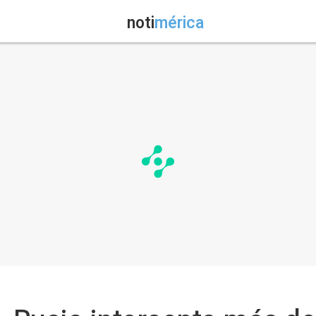
noti
mérica