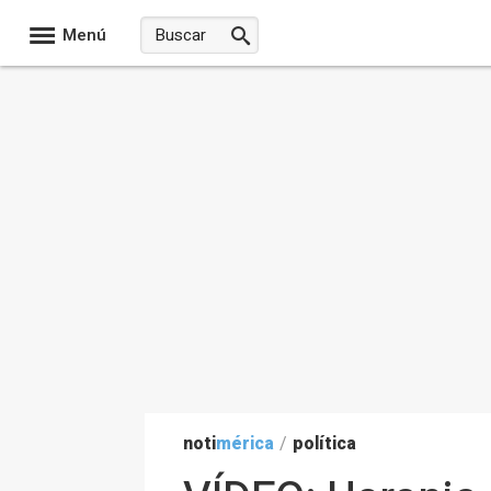
Menú
noti
mérica
/
política