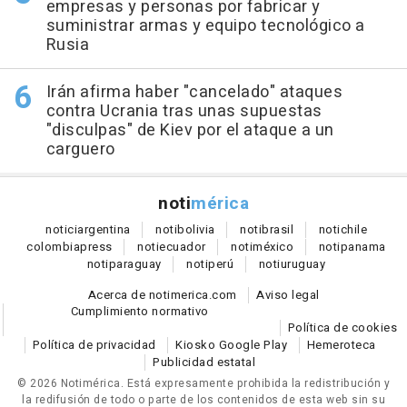
empresas y personas por fabricar y
suministrar armas y equipo tecnológico a
Rusia
Irán afirma haber "cancelado" ataques
contra Ucrania tras unas supuestas
"disculpas" de Kiev por el ataque a un
carguero
noti
mérica
notici
argentina
noti
bolivia
noti
brasil
noti
chile
colombia
press
noti
ecuador
noti
méxico
noti
panama
noti
paraguay
noti
perú
noti
uruguay
Acerca de notimerica.com
Aviso legal
Cumplimiento normativo
Política de cookies
Política de privacidad
Kiosko Google Play
Hemeroteca
Publicidad estatal
© 2026 Notimérica.
Está expresamente prohibida la redistribución y
la redifusión de todo o parte de los contenidos de esta web sin su