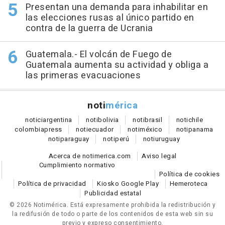
Presentan una demanda para inhabilitar en
las elecciones rusas al único partido en
contra de la guerra de Ucrania
Guatemala.- El volcán de Fuego de
Guatemala aumenta su actividad y obliga a
las primeras evacuaciones
noti
mérica
notici
argentina
noti
bolivia
noti
brasil
noti
chile
colombia
press
noti
ecuador
noti
méxico
noti
panama
noti
paraguay
noti
perú
noti
uruguay
Acerca de notimerica.com
Aviso legal
Cumplimiento normativo
Política de cookies
Política de privacidad
Kiosko Google Play
Hemeroteca
Publicidad estatal
© 2026 Notimérica.
Está expresamente prohibida la redistribución y
la redifusión de todo o parte de los contenidos de esta web sin su
previo y expreso consentimiento.