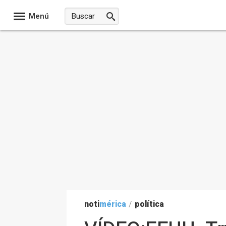
Menú
noti
mérica
/
política