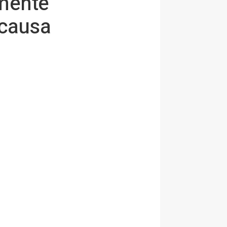
mente"
 causa