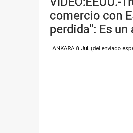
VÍDEO:EEUU.-Tr
comercio con E
perdida": Es un a
ANKARA 8 Jul. (del enviado esp