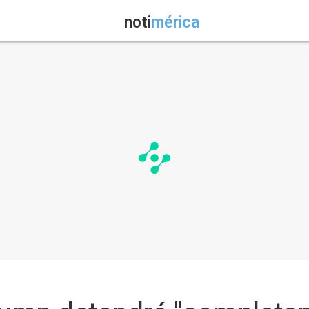
noti
mérica