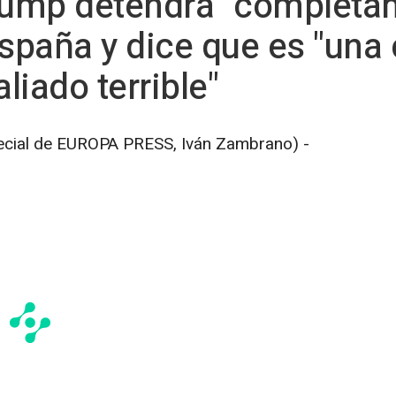
ump detendrá "completa
spaña y dice que es "una
liado terrible"
ecial de EUROPA PRESS, Iván Zambrano) -