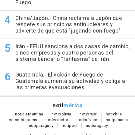
Fuego
China/Japón.- China reclama a Japón que
respete sus principios antinucleares y
advierte de que está "jugando con fuego"
Irán.- EEUU sanciona a dos casas de cambio,
cinco empresas y cuatro personas del
sistema bancario "fantasma" de Irán
Guatemala.- El volcán de Fuego de
Guatemala aumenta su actividad y obliga a
las primeras evacuaciones
noti
mérica
notici
argentina
noti
bolivia
noti
brasil
noti
chile
colombia
press
noti
ecuador
noti
méxico
noti
panama
noti
paraguay
noti
perú
noti
uruguay