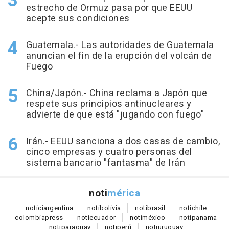
estrecho de Ormuz pasa por que EEUU
acepte sus condiciones
Guatemala.- Las autoridades de Guatemala
anuncian el fin de la erupción del volcán de
Fuego
China/Japón.- China reclama a Japón que
respete sus principios antinucleares y
advierte de que está "jugando con fuego"
Irán.- EEUU sanciona a dos casas de cambio,
cinco empresas y cuatro personas del
sistema bancario "fantasma" de Irán
noti
mérica
notici
argentina
noti
bolivia
noti
brasil
noti
chile
colombia
press
noti
ecuador
noti
méxico
noti
panama
noti
paraguay
noti
perú
noti
uruguay