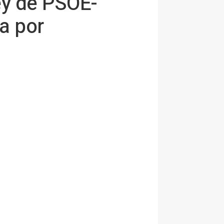
ey de PSOE-
a por