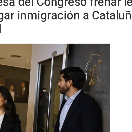
esa del Congreso frenar l
gar inmigración a Cataluñ
l