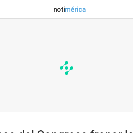
noti
mérica