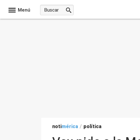
Menú
noti
mérica
/
política