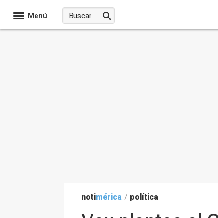
Menú
noti
mérica
/
política