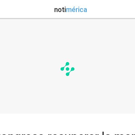
noti
mérica