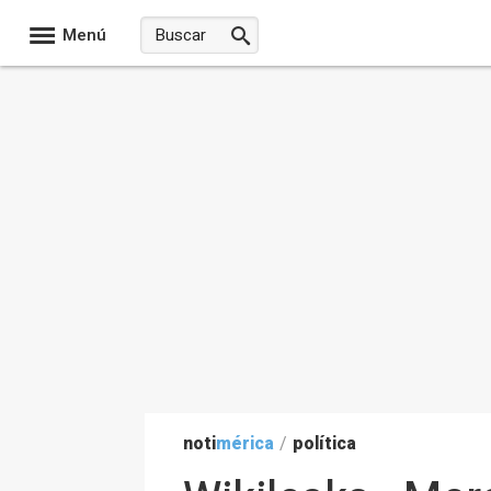
Menú
noti
mérica
/
política