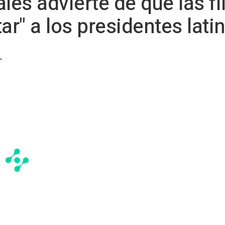
les advierte de que las fi
tar" a los presidentes la
-