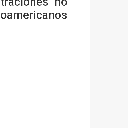
ltraciones "no
tinoamericanos