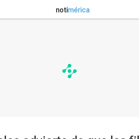
noti
mérica