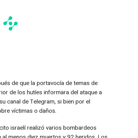
pués de que la portavocía de temas de
rior de los hutíes informara del ataque a
su canal de Telegram, si bien por el
bre víctimas o daños.
rcito israelí realizó varios bombardeos
 al menos diez muertos y 92 heridos. Los