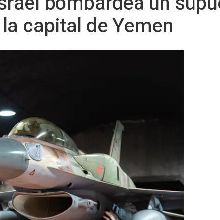
srael bombardea un supue
n la capital de Yemen