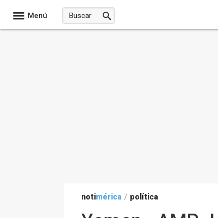
Menú
noti
mérica
/
política