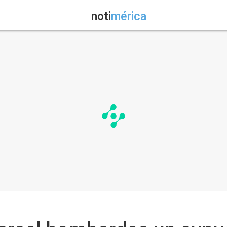
noti
mérica