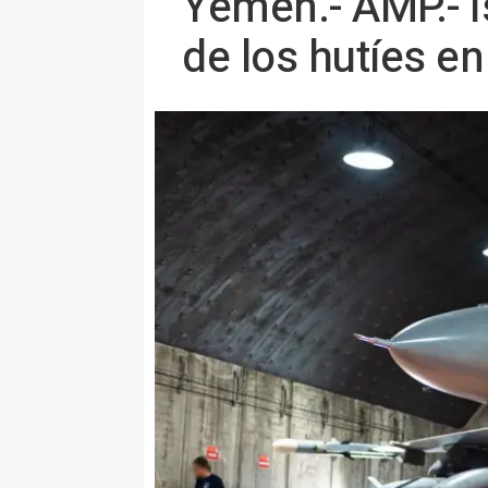
Yemen.- AMP.- I
de los hutíes e