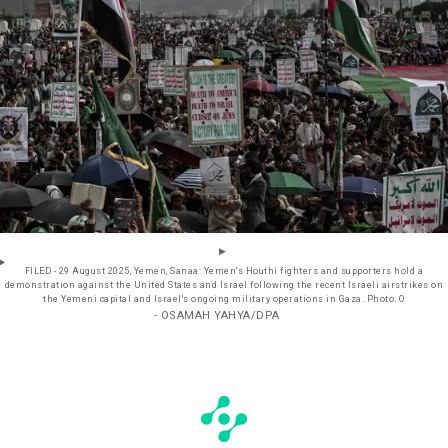
FILED - 29 August 2025, Yemen, Sanaa: Yemen's Houthi fighters and supporters hold a
demonstration against the United States and Israel following the recent Israeli airstrikes on
the Yemeni capital and Israel's ongoing military operations in Gaza. Photo: O
- OSAMAH YAHYA/DPA