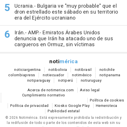
Ucrania.- Bulgaria ve "muy probable" que el
dron estrellado este sábado en su territorio
era del Ejército ucraniano
Irán.- AMP.- Emiratos Árabes Unidos
denuncia que Irán ha atacado uno de sus
cargueros en Ormuz, sin víctimas
noti
mérica
notici
argentina
noti
bolivia
noti
brasil
noti
chile
colombia
press
noti
ecuador
noti
méxico
noti
panama
noti
paraguay
noti
perú
noti
uruguay
Acerca de notimerica.com
Aviso legal
Cumplimiento normativo
Política de cookies
Política de privacidad
Kiosko Google Play
Hemeroteca
Publicidad estatal
© 2026 Notimérica.
Está expresamente prohibida la redistribución y
la redifusión de todo o parte de los contenidos de esta web sin su